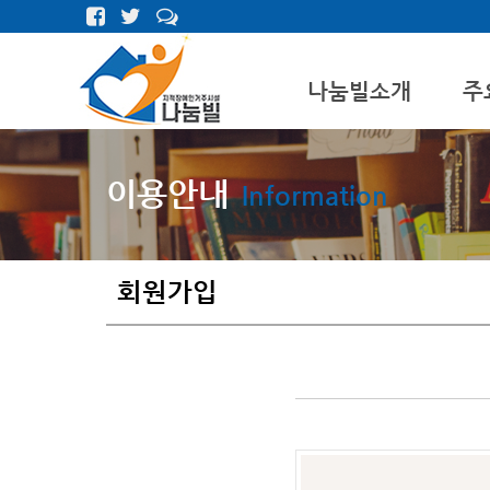
나눔빌소개
주
나눔빌
개인
이용안내
Information
미션&목적
자립
CI
문화
연혁
회원가입
나눔빌구성원
오시는길