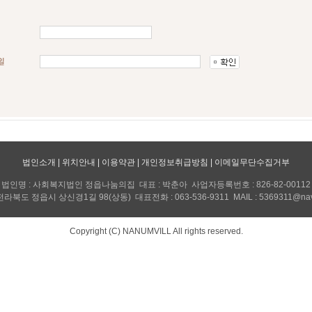
법인소개
|
위치안내
|
이용약관
|
개인정보취급방침
|
이메일무단수집거부
법인명 : 사회복지법인 정읍나눔의집 대표 : 박춘아 사업자등록번호 : 826-82-00112
전라북도 정읍시 상신경1길 98(상동) 대표전화 : 063-536-9311 MAIL : 5369311@nav
Copyright (C) NANUMVILL All rights reserved.