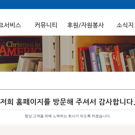
요서비스
커뮤니티
후원/자원봉사
소식지
별지원계획
공지사항
자원봉사안내
지원체험홈
자료실
후원안내/신청
예술특화사업
나눔소식
포토갤러리
사회복지현장실습
저희 홈페이지를 방문해 주셔서 감사합니다
항상 고객을 위해 노력하는 회사가 되도록 하겠습니다.